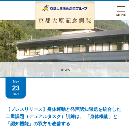
医療関係者
May
の方へ
23
2024
HOME
【プレスリリース】身体運動と発声認知課題を統合した
二重課題（デュアルタスク）訓練は、 「身体機能」と
病院のご案内
「認知機能」の双方を改善する