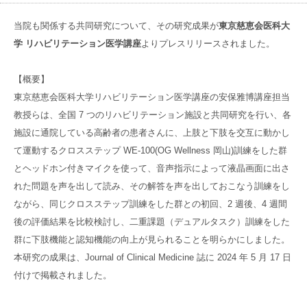
病院のご案内
当院の方針
当院も関係する共同研究について、その研究成果が
東京慈恵会医科大
回復期リハビリ病院とは？
学 リハビリテーション医学講座
よりプレスリリースされました。
当院の方針
外来診察のご案内
数字でわかる京都大原記念病院
入院のご相談
【概要】
リハビリ治療法
東京慈恵会医科大学リハビリテーション医学講座の安保雅博講座担当
院長メッセージ・スタッフ紹介
患者・ご家族の方へ
教授らは、全国 7 つのリハビリテーション施設と共同研究を行い、各
リハビリ治療法
アクセス
施設に通院している高齢者の患者さんに、上肢と下肢を交互に動かし
京都市域リハビリテーション協力病院事業
入院から退院までの流れ
て運動するクロスステップ WE-100(OG Wellness 岡山)訓練をした群
NEURO15 -TMS療法-
在宅療養あんしん病院
とヘッドホン付きマイクを使って、音声指示によって液晶画面に出さ
料金
グループ
サイト
ボツリヌス療法＋短期集中リハビリテーション
れた問題を声を出して読み、その解答を声を出しておこなう訓練をし
フロアガイド施設・設備のご案内
入院当日の持ち物
ながら、同じクロスステップ訓練をした群との初回、2 週後、4 週間
京都近衛
リハビリ病院
LSVT®LOUD&BIG
後の評価結果を比較検討し、二重課題（デュアルタスク）訓練をした
農業とリハビリ
群に下肢機能と認知機能の向上が見られることを明らかにしました。
装着型サイボーグＨＡＬⓇ(医療用下肢タイプ)
御所南リハビリ
クリニック
玉響（たまゆら）の庭
本研究の成果は、Journal of Clinical Medicine 誌に 2024 年 5 月 17 日
付けで掲載されました。
有老ライフピア
八瀬大原Ⅰ番館