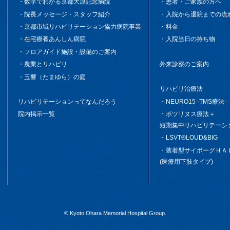
数字でわかる京都大原記念病院
患者・ご家族の方へ
院長メッセージ・スタッフ紹介
入院から退院までの流
京都市域リハビリテーション協力病院事業
料金
在宅療養あんしん病院
入院当日の持ち物
フロアガイド施設・設備のご案内
外来診察のご案内
農業とリハビリ
玉響（たまゆら）の庭
リハビリ治療法
NEURO15 -TMS療法-
リハビリテーションってなんだろう
ボツリヌス療法＋
院内掲示一覧
短期集中リハビリテーシ
LSVT®LOUD&BIG
装着型サイボーグＨＡ
(医療用下肢タイプ)
© Kyoto Ohara Memorial Hospital Group.