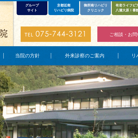
グループ
京都近衛
御所南リハビリ
有老ライフピ
サイト
リハビリ病院
クリニック
八瀬大原Ⅰ番
ご相談・お問
当院の方針
外来診察のご案内
リ