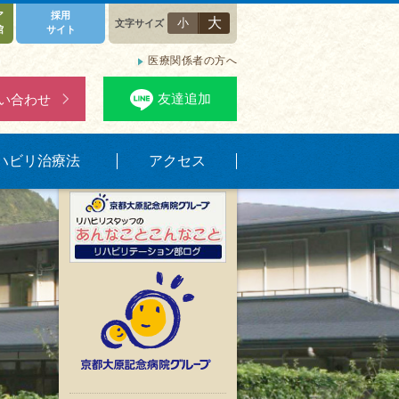
ア
採用
大
小
文字サイズ
当院の方針
館
サイト
医療関係者
の方へ
アクセス詳細
友達追加
い合わせ
LINE 友達追加
すこやかな生活の
ヒントをお届けします。
ハビリ治療法
アクセス